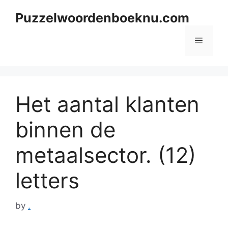
Skip
Puzzelwoordenboeknu.com
to
content
Menu
Het aantal klanten
binnen de
metaalsector. (12)
letters
by
.