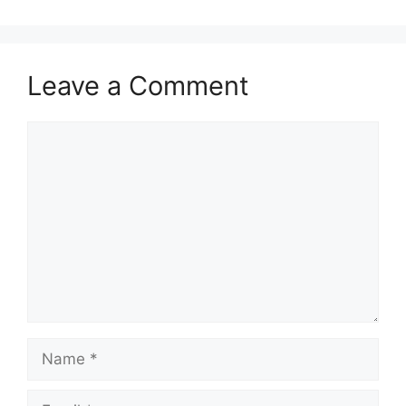
Leave a Comment
Comment
Name
Email