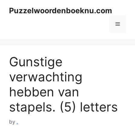
Skip
Puzzelwoordenboeknu.com
to
content
Menu
Gunstige
verwachting
hebben van
stapels. (5) letters
by
.