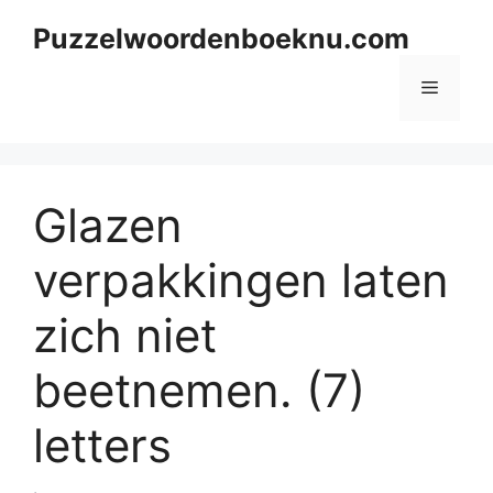
Skip
Puzzelwoordenboeknu.com
to
content
Menu
Glazen
verpakkingen laten
zich niet
beetnemen. (7)
letters