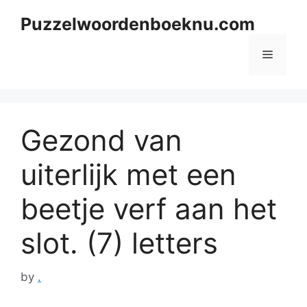
Skip
Puzzelwoordenboeknu.com
to
content
Menu
Gezond van
uiterlijk met een
beetje verf aan het
slot. (7) letters
by
.