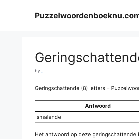
Skip
to
Puzzelwoordenboeknu.co
content
Geringschattende
by
.
Geringschattende (8) letters – Puzzelwo
Antwoord
smalende
Het antwoord op deze geringschattende 