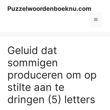
Skip
Puzzelwoordenboeknu.com
to
content
Menu
Geluid dat
sommigen
produceren om op
stilte aan te
dringen (5) letters