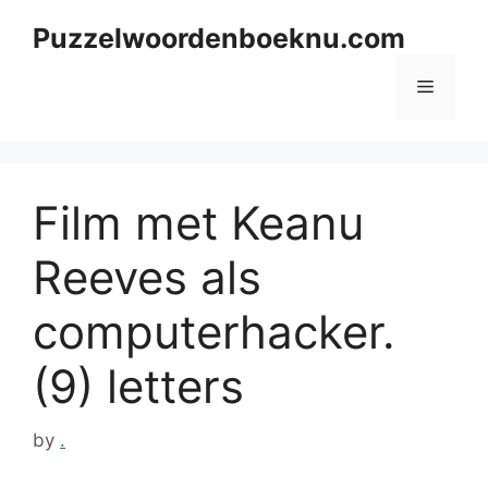
Skip
Puzzelwoordenboeknu.com
to
content
Menu
Film met Keanu
Reeves als
computerhacker.
(9) letters
by
.