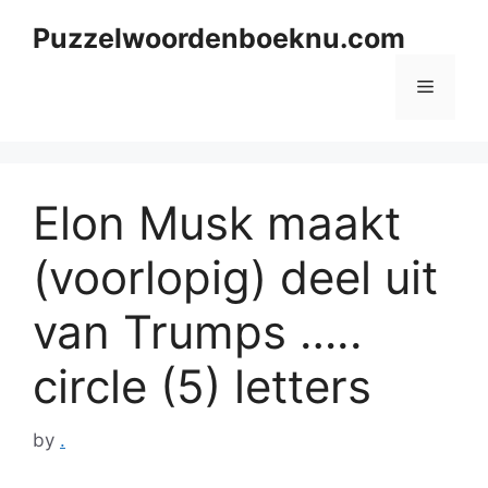
Skip
Puzzelwoordenboeknu.com
to
content
Menu
Elon Musk maakt
(voorlopig) deel uit
van Trumps …..
circle (5) letters
by
.