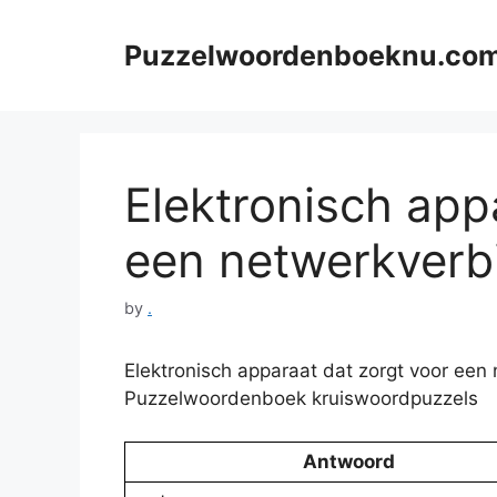
Skip
to
Puzzelwoordenboeknu.co
content
Elektronisch app
een netwerkverbi
by
.
Elektronisch apparaat dat zorgt voor een 
Puzzelwoordenboek kruiswoordpuzzels
Antwoord