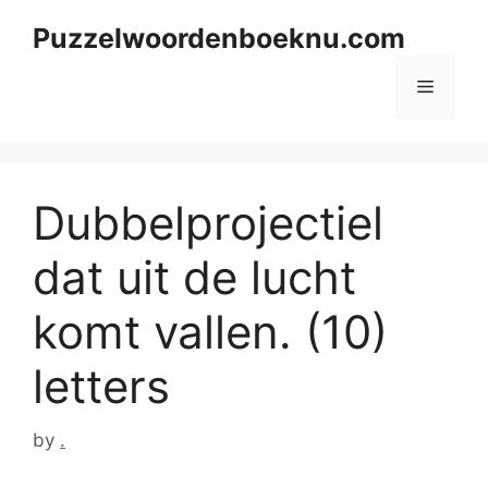
Skip
Puzzelwoordenboeknu.com
to
content
Menu
Dubbelprojectiel
dat uit de lucht
komt vallen. (10)
letters
by
.