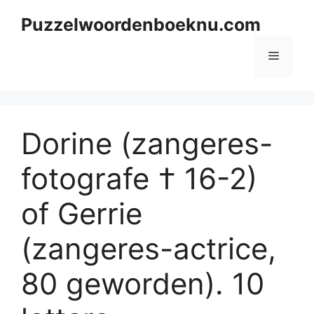
Skip
Puzzelwoordenboeknu.com
to
content
Menu
Dorine (zangeres-
fotografe † 16-2)
of Gerrie
(zangeres-actrice,
80 geworden). 10