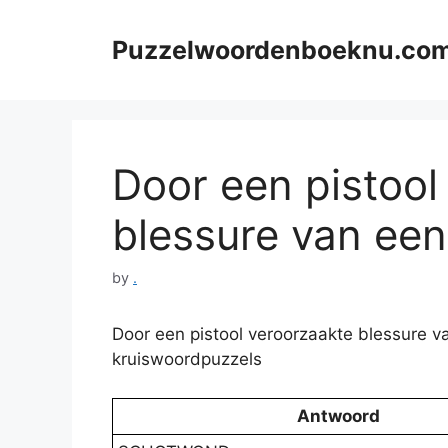
Skip
to
Puzzelwoordenboeknu.co
content
Door een pistool
blessure van een B
by
.
Door een pistool veroorzaakte blessure va
kruiswoordpuzzels
Antwoord