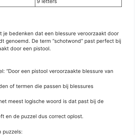
9 letters
oet je bedenken dat een blessure veroorzaakt door
dt genoemd. De term “schotwond” past perfect bij
akt door een pistool.
el: “Door een pistool veroorzaakte blessure van
en of termen die passen bij blessures
et meest logische woord is dat past bij de
ft en de puzzel dus correct oplost.
n puzzels: