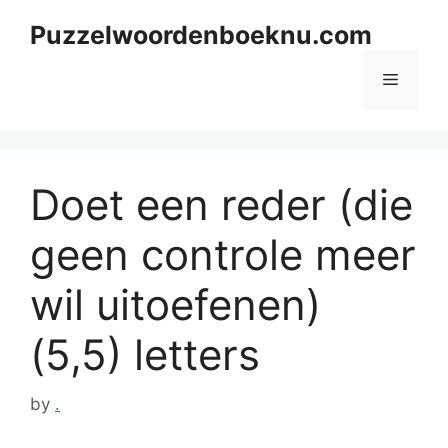
Skip
Puzzelwoordenboeknu.com
to
content
Menu
Doet een reder (die
geen controle meer
wil uitoefenen)
(5,5) letters
by
.