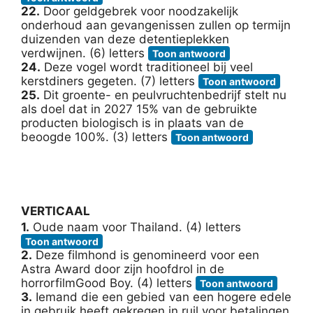
22.
Door geldgebrek voor noodzakelijk
onderhoud aan gevangenissen zullen op termijn
duizenden van deze detentieplekken
verdwijnen. (6) letters
Toon antwoord
24.
Deze vogel wordt traditioneel bij veel
kerstdiners gegeten. (7) letters
Toon antwoord
25.
Dit groente- en peulvruchtenbedrijf stelt nu
als doel dat in 2027 15% van de gebruikte
producten biologisch is in plaats van de
beoogde 100%. (3) letters
Toon antwoord
VERTICAAL
1.
Oude naam voor Thailand. (4) letters
Toon antwoord
2.
Deze filmhond is genomineerd voor een
Astra Award door zijn hoofdrol in de
horrorfilmGood Boy. (4) letters
Toon antwoord
3.
Iemand die een gebied van een hogere edele
in gebruik heeft gekregen in ruil voor betalingen