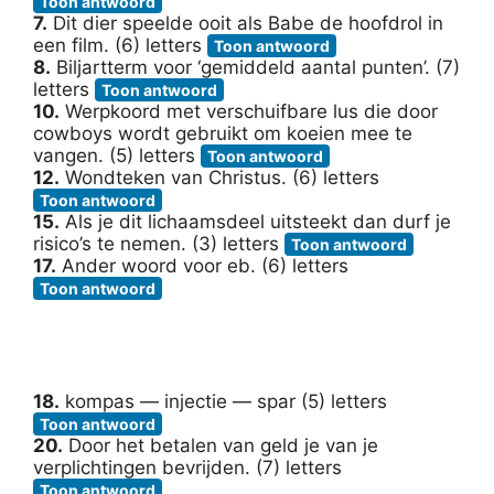
Toon antwoord
7.
Dit dier speelde ooit als Babe de hoofdrol in
een film. (6) letters
Toon antwoord
8.
Biljartterm voor ‘gemiddeld aantal punten’. (7)
letters
Toon antwoord
10.
Werpkoord met verschuifbare lus die door
cowboys wordt gebruikt om koeien mee te
vangen. (5) letters
Toon antwoord
12.
Wondteken van Christus. (6) letters
Toon antwoord
15.
Als je dit lichaamsdeel uitsteekt dan durf je
risico’s te nemen. (3) letters
Toon antwoord
17.
Ander woord voor eb. (6) letters
Toon antwoord
18.
kompas — injectie — spar (5) letters
Toon antwoord
20.
Door het betalen van geld je van je
verplichtingen bevrijden. (7) letters
Toon antwoord