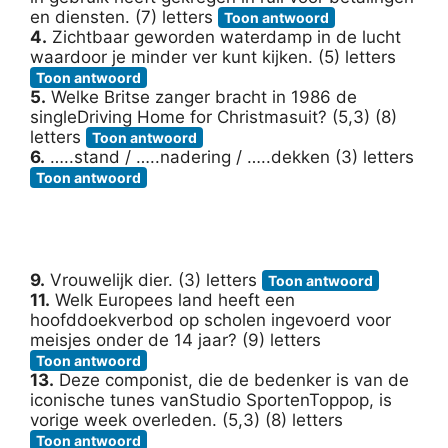
en diensten. (7) letters
Toon antwoord
4.
Zichtbaar geworden waterdamp in de lucht
waardoor je minder ver kunt kijken. (5) letters
Toon antwoord
5.
Welke Britse zanger bracht in 1986 de
singleDriving Home for Christmasuit? (5,3) (8)
letters
Toon antwoord
6.
…..stand / …..nadering / …..dekken (3) letters
Toon antwoord
9.
Vrouwelijk dier. (3) letters
Toon antwoord
11.
Welk Europees land heeft een
hoofddoekverbod op scholen ingevoerd voor
meisjes onder de 14 jaar? (9) letters
Toon antwoord
13.
Deze componist, die de bedenker is van de
iconische tunes vanStudio SportenToppop, is
vorige week overleden. (5,3) (8) letters
Toon antwoord