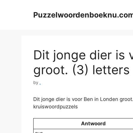
Skip
to
Puzzelwoordenboeknu.co
content
Dit jonge dier is
groot. (3) letters
by
.
Dit jonge dier is voor Ben in Londen groo
kruiswoordpuzzels
Antwoord