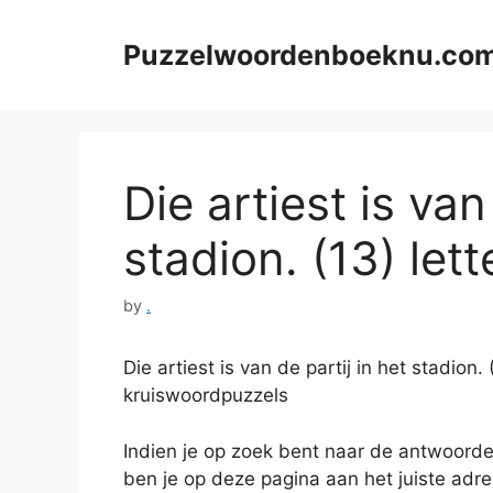
Skip
to
Puzzelwoordenboeknu.co
content
Die artiest is van
stadion. (13) lett
by
.
Die artiest is van de partij in het stadio
kruiswoordpuzzels
Indien je op zoek bent naar de antwoord
ben je op deze pagina aan het juiste adr