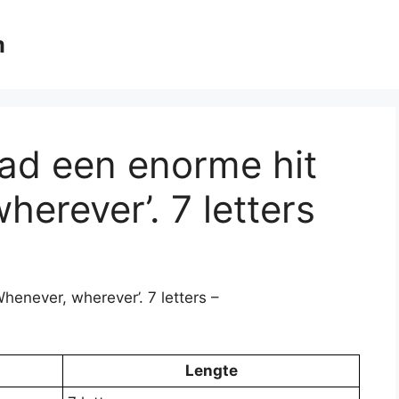
m
ad een enorme hit
erever’. 7 letters
enever, wherever’. 7 letters –
Lengte