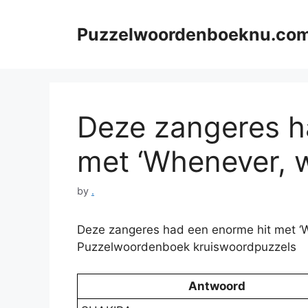
Skip
to
Puzzelwoordenboeknu.co
content
Deze zangeres h
met ‘Whenever, wh
by
.
Deze zangeres had een enorme hit met ‘Wh
Puzzelwoordenboek kruiswoordpuzzels
Antwoord