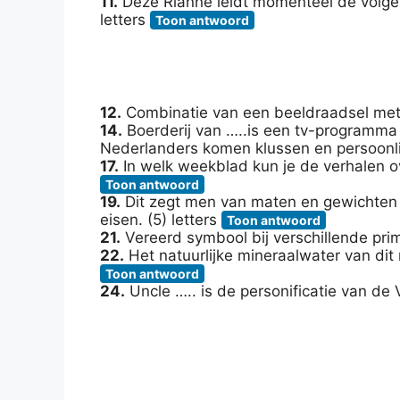
11.
Deze Rianne leidt momenteel de volgend
letters
Toon antwoord
12.
Combinatie van een beeldraadsel met 
14.
Boerderij van …..is een tv-programm
Nederlanders komen klussen en persoonlij
17.
In welk weekblad kun je de verhalen ov
Toon antwoord
19.
Dit zegt men van maten en gewichten d
eisen. (5) letters
Toon antwoord
21.
Vereerd symbool bij verschillende primi
22.
Het natuurlijke mineraalwater van dit 
Toon antwoord
24.
Uncle ….. is de personificatie van de 