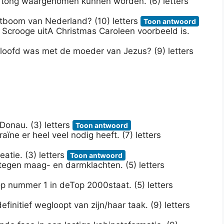
e tong waargenomen kunnen worden. (6) letters
stboom van Nederland? (10) letters
Toon antwoord
crooge uitA Christmas Caroleen voorbeeld is.
loofd was met de moeder van Jezus? (9) letters
 Donau. (3) letters
Toon antwoord
ïne er heel veel nodig heeft. (7) letters
atie. (3) letters
Toon antwoord
tegen maag- en darmklachten. (5) letters
op nummer 1 in deTop 2000staat. (5) letters
efinitief wegloopt van zijn/haar taak. (9) letters