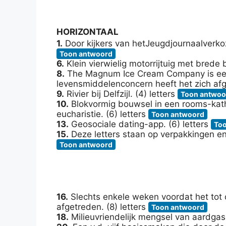
HORIZONTAAL
1.
Door kijkers van hetJeugdjournaalverkoze
Toon antwoord
6.
Klein vierwielig motorrijtuig met brede 
8.
The Magnum Ice Cream Company is een 
levensmiddelenconcern heeft het zich afge
9.
Rivier bij Delfzijl. (4) letters
Toon antwoo
10.
Blokvormig bouwsel in een rooms-kath
eucharistie. (6) letters
Toon antwoord
13.
Geosociale dating-app. (6) letters
To
15.
Deze letters staan op verpakkingen en
Toon antwoord
16.
Slechts enkele weken voordat het tot d
afgetreden. (8) letters
Toon antwoord
18.
Milieuvriendelijk mengsel van aardgas 