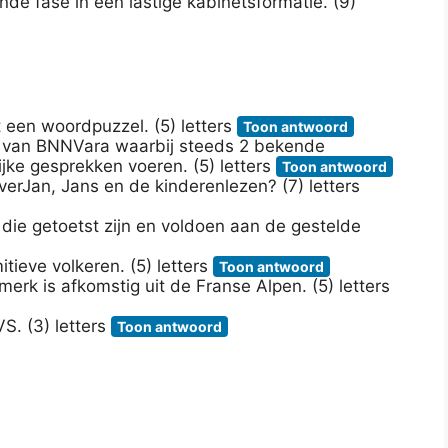
e fase in een lastige kabinetsformatie. (9)
een woordpuzzel. (5) letters
Toon antwoord
a van BNNVara waarbij steeds 2 bekende
ke gesprekken voeren. (5) letters
Toon antwoord
erJan, Jans en de kinderenlezen? (7) letters
ie getoetst zijn en voldoen aan de gestelde
tieve volkeren. (5) letters
Toon antwoord
merk is afkomstig uit de Franse Alpen. (5) letters
VS. (3) letters
Toon antwoord