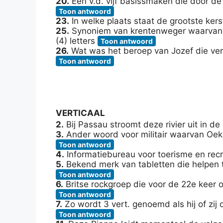
20.
Een v.d. vijf basissmaken die door d
Toon antwoord
23.
In welke plaats staat de grootste ker
25.
Synoniem van krentenweger waarvan S
(4) letters
Toon antwoord
26.
Wat was het beroep van Jozef die ver
Toon antwoord
VERTICAAL
2.
Bij Passau stroomt deze rivier uit in de
3.
Ander woord voor militair waarvan Oekra
Toon antwoord
4.
Informatiebureau voor toerisme en recre
5.
Bekend merk van tabletten die helpen 
Toon antwoord
6.
Britse rockgroep die voor de 22e keer 
Toon antwoord
7.
Zo wordt 3 vert. genoemd als hij of zij d
Toon antwoord