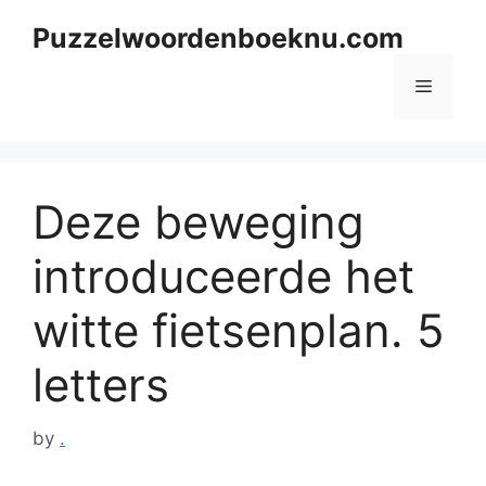
Skip
Puzzelwoordenboeknu.com
to
content
Menu
Deze beweging
introduceerde het
witte fietsenplan. 5
letters
by
.