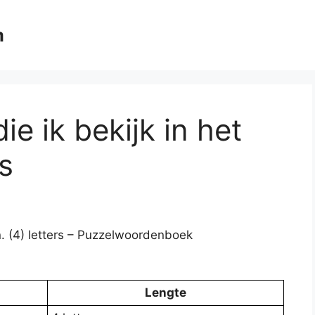
m
ie ik bekijk in het
rs
en. (4) letters – Puzzelwoordenboek
Lengte