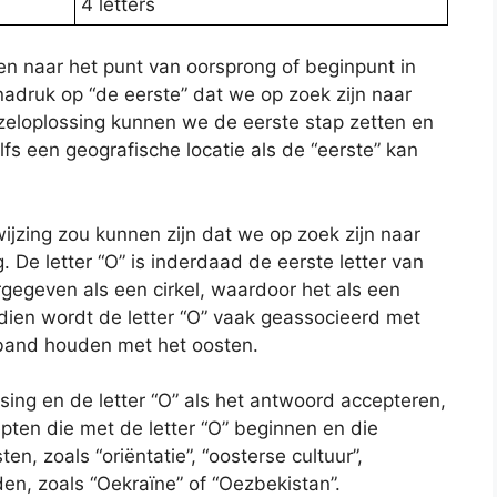
4 letters
zen naar het punt van oorsprong of beginpunt in
adruk op “de eerste” dat we op zoek zijn naar
zzeloplossing kunnen we de eerste stap zetten en
fs een geografische locatie als de “eerste” kan
ijzing zou kunnen zijn dat we op zoek zijn naar
. De letter “O” is inderdaad de eerste letter van
gegeven als een cirkel, waardoor het als een
en wordt de letter “O” vaak geassocieerd met
rband houden met het oosten.
ing en de letter “O” als het antwoord accepteren,
en die met de letter “O” beginnen en die
, zoals “oriëntatie”, “oosterse cultuur”,
nden, zoals “Oekraïne” of “Oezbekistan”.