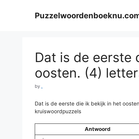
Skip
to
Puzzelwoordenboeknu.co
content
Dat is de eerste d
oosten. (4) lette
by
.
Dat is de eerste die ik bekijk in het oost
kruiswoordpuzzels
Antwoord