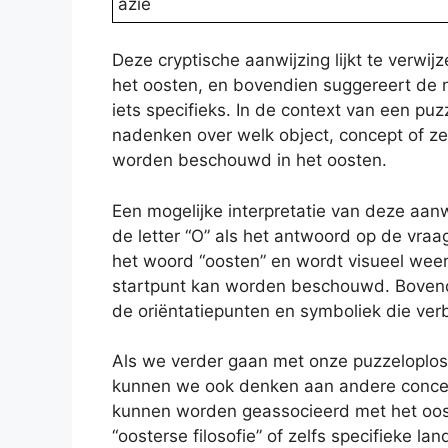
azie
Deze cryptische aanwijzing lijkt te verwij
het oosten, en bovendien suggereert de n
iets specifieks. In de context van een pu
nadenken over welk object, concept of zel
worden beschouwd in het oosten.
Een mogelijke interpretatie van deze aanw
de letter “O” als het antwoord op de vraag
het woord “oosten” en wordt visueel weer
startpunt kan worden beschouwd. Bovendi
de oriëntatiepunten en symboliek die ve
Als we verder gaan met onze puzzeloploss
kunnen we ook denken aan andere concept
kunnen worden geassocieerd met het oosten
“oosterse filosofie” of zelfs specifieke la