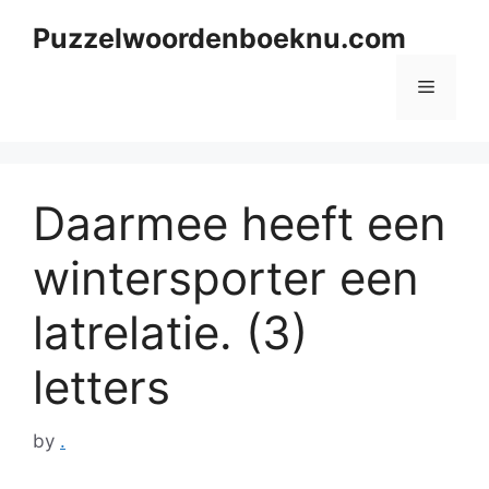
Skip
Puzzelwoordenboeknu.com
to
content
Menu
Daarmee heeft een
wintersporter een
latrelatie. (3)
letters
by
.