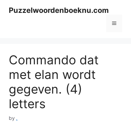
Skip
Puzzelwoordenboeknu.com
to
content
Menu
Commando dat
met elan wordt
gegeven. (4)
letters
by
.