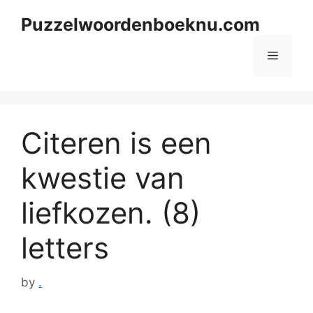
Skip
Puzzelwoordenboeknu.com
to
content
Menu
Citeren is een
kwestie van
liefkozen. (8)
letters
by
.