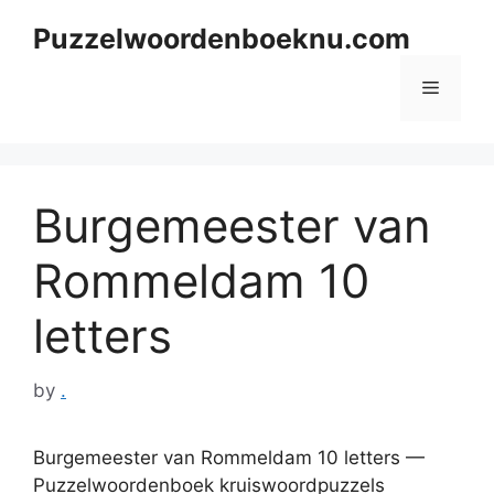
Skip
Puzzelwoordenboeknu.com
to
content
Menu
Burgemeester van
Rommeldam 10
letters
by
.
Burgemeester van Rommeldam 10 letters —
Puzzelwoordenboek kruiswoordpuzzels