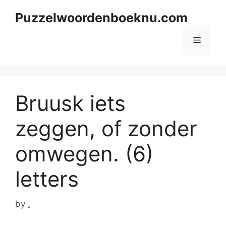
Skip
Puzzelwoordenboeknu.com
to
content
Menu
Bruusk iets
zeggen, of zonder
omwegen. (6)
letters
by
.