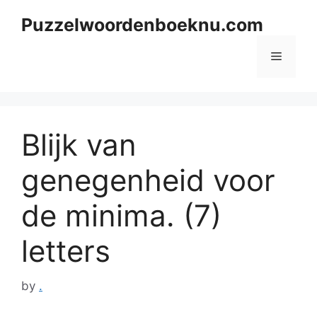
Skip
Puzzelwoordenboeknu.com
to
content
Menu
Blijk van
genegenheid voor
de minima. (7)
letters
by
.