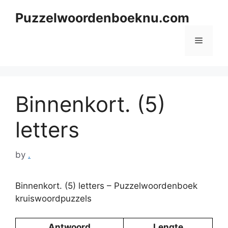
Skip
Puzzelwoordenboeknu.com
to
content
Menu
Binnenkort. (5)
letters
by
.
Binnenkort. (5) letters – Puzzelwoordenboek
kruiswoordpuzzels
Antwoord
Lengte