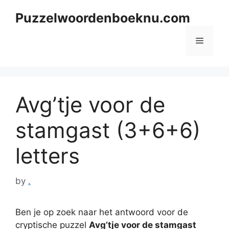
Skip
Puzzelwoordenboeknu.com
to
content
Menu
Avg’tje voor de
stamgast (3+6+6)
letters
by
.
Ben je op zoek naar het antwoord voor de
cryptische puzzel
Avg’tje voor de stamgast