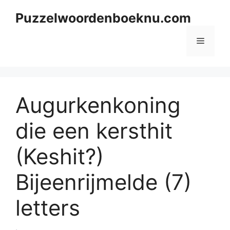
Skip
Puzzelwoordenboeknu.com
to
content
Menu
Augurkenkoning
die een kersthit
(Keshit?)
Bijeenrijmelde (7)
letters