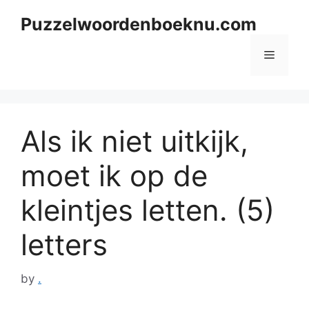
Skip
Puzzelwoordenboeknu.com
to
content
Menu
Als ik niet uitkijk,
moet ik op de
kleintjes letten. (5)
letters
by
.