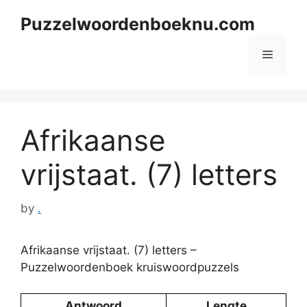
Skip
Puzzelwoordenboeknu.com
to
content
Menu
Afrikaanse
vrijstaat. (7) letters
by
.
Afrikaanse vrijstaat. (7) letters –
Puzzelwoordenboek kruiswoordpuzzels
Antwoord
Lengte