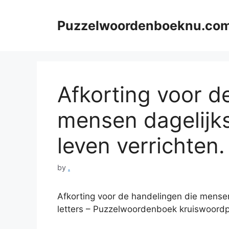
Skip
to
Puzzelwoordenboeknu.co
content
Afkorting voor d
mensen dagelijk
leven verrichten. 
by
.
Afkorting voor de handelingen die mensen 
letters – Puzzelwoordenboek kruiswoord