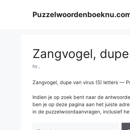
Skip
to
Puzzelwoordenboeknu.co
content
Zangvogel, dupe v
by
.
Zangvogel, dupe van virus (5) letters —
Indien je op zoek bent naar de antwoord
ben je op deze pagina aan het juiste adr
in de puzzelwoordaanvragen, inclusief het 