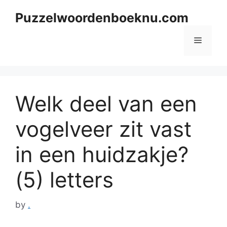
Skip
Puzzelwoordenboeknu.com
to
content
Menu
Welk deel van een
vogelveer zit vast
in een huidzakje?
(5) letters
by
.