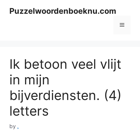
Skip
Puzzelwoordenboeknu.com
to
content
Menu
Ik betoon veel vlijt
in mijn
bijverdiensten. (4)
letters
by
.