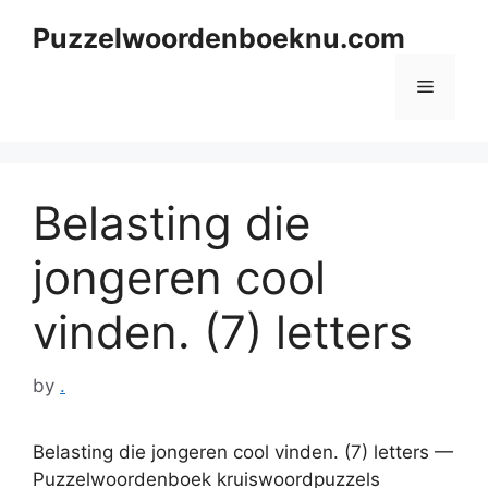
Skip
Puzzelwoordenboeknu.com
to
content
Menu
Belasting die
jongeren cool
vinden. (7) letters
by
.
Belasting die jongeren cool vinden. (7) letters —
Puzzelwoordenboek kruiswoordpuzzels